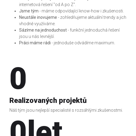
internetová řešení "od A po Z".
Jsme tým
- máme odpovídající know-how i zkušenosti.
Neustále inovujeme
- zohledňujeme aktuální trendy a jich
vhodně využíváme.
Sázíme na jednoduchost
- funkční jednoduchá řešení
jsou u nás levnější.
Práci máme rádi
- jednoduše odvádíme maximum.
0
Realizovaných projektů
Náš tým jsou nejlepší specialisté s rozsáhlými zkušenostmi.
0
let