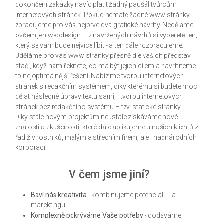
dokončení zakázky navíc platit žádný paušál tvůrcům
internetových stránek. Pokud nemáte žádné www stránky,
zpracujeme pro vás nejprve dva grafické návrhy. Neděláme
ovšem jen webdesign – z navržených návrhů si vyberete ten,
který se vám bude nejvíce líbit - a ten dále rozpracujeme.
Uděláme pro vás www stránky přesně dle vašich představ –
stačí, když nám řeknete, co má být jejich cílem a navrhneme
to nejoptimálnější řešení. Nabízíme tvorbu internetových
stránek s redakčním systémem, díky kterému si budete moci
dělat následné úpravy textu sami, i tvorbu internetových
stránek bez redakčního systému – tzv. statické stránky.
Díky stále novým projektům neustále získáváme nové
znalosti a zkušenosti, které dále aplikujeme u našich klientů z
řad živnostníků, malým a středním firem, ale i nadnárodních
korporací.
V čem jsme jiní?
Baví nás kreativita
- kombinujeme potenciál IT a
marektingu.
Komplexně pokrýváme Vaše potřeby
- dodáváme