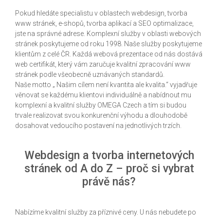
Pokud hledáte specialistu v oblastech webdesign, tvorba
www stránek, e-shopů, tvorba aplikací a SEO optimalizace,
jste na správné adrese. Komplexní služby v oblasti webových
stránek poskytujeme od roku 1998. Naše služby poskytujeme
klientům z celé ČR. Každá webová prezentace od nás dostává
web certifikát, který vám zaručuje kvalitní zpracování www
stránek podle všeobecně uznávaných standardů.
Naše motto „ Našim cílem není kvantita ale kvalita.“ vyjadřuje
věnovat se každému klientovi individuálně a nabídnout mu
komplexní a kvalitní služby OMEGA Czech a tím si budou
trvale realizovat svou konkurenční výhodu a dlouhodobě
dosahovat vedoucího postavení na jednotlivých trzích.
Webdesign a tvorba internetových
stránek od A do Z – proč si vybrat
právě nás?
Nabízíme kvalitní služby za příznivé ceny. U nás nebudete po