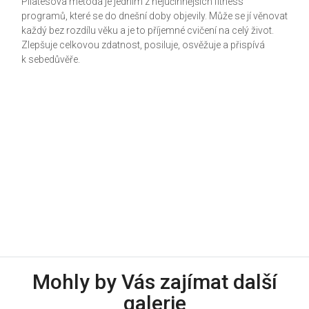
Pilatesova metoda je jedním z nejúčinnějších fitness
programů, které se do dnešní doby objevily. Může se jí věnovat
každý bez rozdílu věku a je to příjemné cvičení na celý život.
Zlepšuje celkovou zdatnost, posiluje, osvěžuje a přispívá
k sebedůvěře.
Mohly by Vás zajímat další
galerie