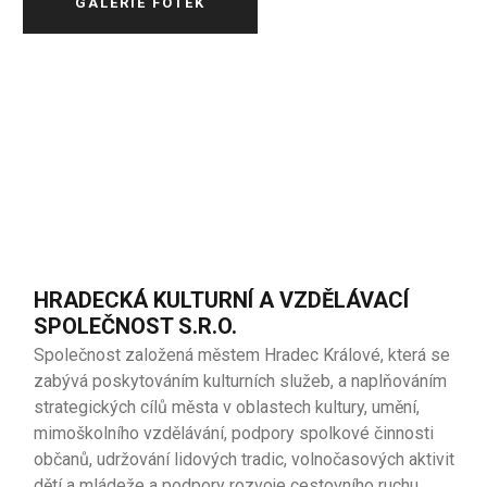
GALERIE FOTEK
HRADECKÁ KULTURNÍ A VZDĚLÁVACÍ
SPOLEČNOST S.R.O.
Společnost založená městem Hradec Králové, která se
zabývá poskytováním kulturních služeb, a naplňováním
strategických cílů města v oblastech kultury, umění,
mimoškolního vzdělávání, podpory spolkové činnosti
občanů, udržování lidových tradic, volnočasových aktivit
dětí a mládeže a podpory rozvoje cestovního ruchu.