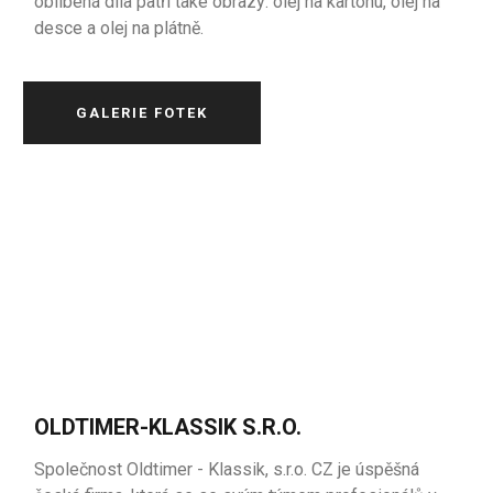
oblíbená díla patří také obrazy: olej na kartonu, olej na
desce a olej na plátně.
GALERIE FOTEK
OLDTIMER-KLASSIK S.R.O.
Společnost Oldtimer - Klassik, s.r.o. CZ je úspěšná