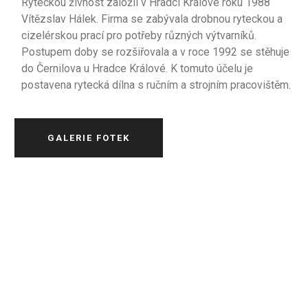
Ryteckou živnost založil v Hradci Králové roku 1988
Vítězslav Hálek. Firma se zabývala drobnou ryteckou a
cizelérskou prací pro potřeby různých výtvarníků.
Postupem doby se rozšiřovala a v roce 1992 se stěhuje
do Černilova u Hradce Králové. K tomuto účelu je
postavena rytecká dílna s ručním a strojním pracovištěm.
GALERIE FOTEK